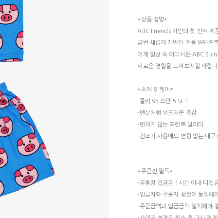
*상품 설명*
ABC Friends 라인의 첫 번째 제품
금번 새롭게 개발된 전용 원단으
이제 일상 속 어디서든 ABC Ski
새로운 경험을 느껴보시길 바랍니
*소재 & 케어*
-폴리 95 스판 5 SET
-맨살처럼 부드러운 촉감
-변하지 않는 프린트 퀄리티
-건조기 사용에도 변형 없는 내구
*주문전 필독*
-무통장 입금은 1시간 이내 미입금
-입금자와 주문자 성함이 동일해
-주문금액과 입금금액 일치해야 