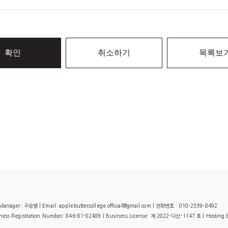
확인
취소하기
목록보
r: 구승범 | Email: applebuttercollege.official@gmail.com | 전화번호 : 010-2339-8492
s Registration Number:
846-81-02489
| Business License:
제 2022-다산-1147 호
| Hosting 