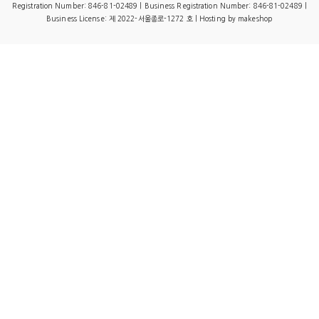
Registration Number: 846-81-02489 | Business Registration Number:
846-81-02489
|
Business License:
제 2022-서울종로-1272 호
| Hosting by makeshop